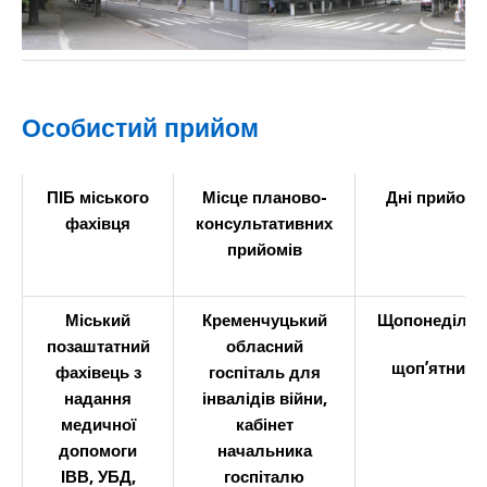
Особистий прийом
ПІБ міського
Місце планово-
Дні прийому
фахівця
консультативних
прийомів
Міський
Кременчуцький
Щопонеділка
позаштатний
обласний
щоп
’
ятниці
фахівець з
госпіталь для
надання
інвалідів війни,
медичної
кабінет
допомоги
начальника
ІВВ, УБД,
госпіталю