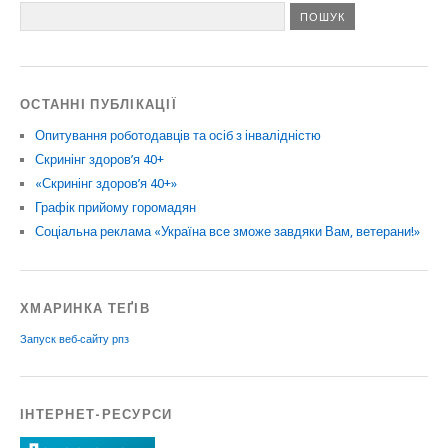
ОСТАННІ ПУБЛІКАЦІЇ
Опитування роботодавців та осіб з інвалідністю
Скринінг здоров’я 40+
«Скринінг здоров’я 40+»
Графік прийому горомадян
Соціальна реклама «Україна все зможе завдяки Вам, ветерани!»
ХМАРИНКА ТЕҐІВ
Запуск веб-сайту
рпз
ІНТЕРНЕТ-РЕСУРСИ