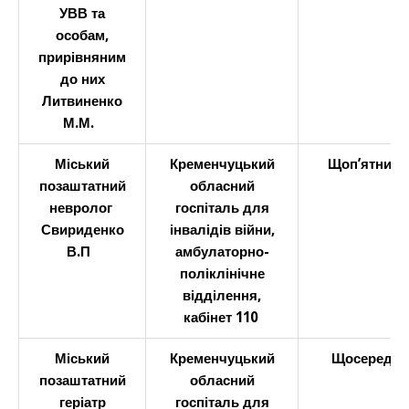
УВВ та
особам,
прирівняним
до них
Литвиненко
М.М.
Міський
Кременчуцький
Щоп
’
ятниці
позаштатний
обласний
невролог
госпіталь для
Свириденко
інвалідів війни,
В.П
амбулаторно-
поліклінічне
відділення,
кабінет 110
Міський
Кременчуцький
Щосереди
позаштатний
обласний
геріатр
госпіталь для